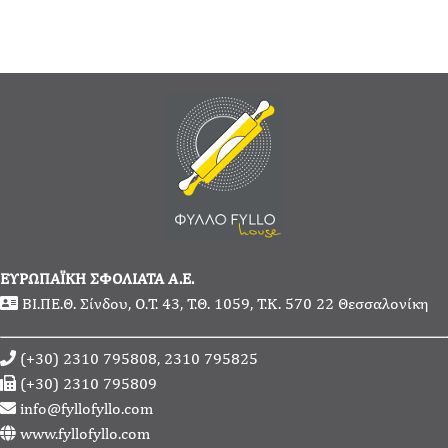
ΕΥΡΩΠΑΪΚΗ ΣΦΟΛΙΑΤΑ Α.Ε.
ΒΙ.ΠΕ.Θ. Σίνδου, Ο.Τ. 43, Τ.Θ. 1059, Τ.Κ. 570 22 Θεσσαλονίκη
(+30) 2310 795808, 2310 795825
(+30) 2310 795809
info@fyllofyllo.com
www.fyllofyllo.com