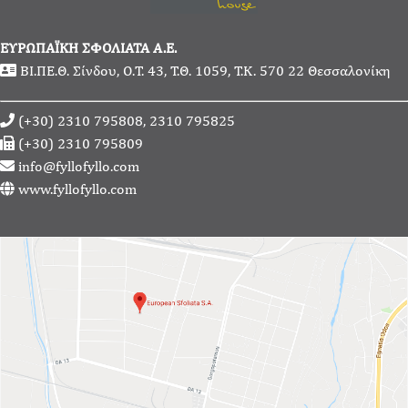
ΕΥΡΩΠΑΪΚΗ ΣΦΟΛΙΑΤΑ Α.Ε.
ΒΙ.ΠΕ.Θ. Σίνδου, Ο.Τ. 43, Τ.Θ. 1059, Τ.Κ. 570 22 Θεσσαλονίκη
(+30) 2310 795808, 2310 795825
(+30) 2310 795809
info@fyllofyllo.com
www.fyllofyllo.com