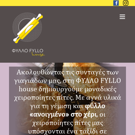
Skip
to
content
Ακολουθώντας τις συνταγές των
γιαγιάδων μας, στη ΦΥΛΛΟ FYLLO
house δημιουργούμε μοναδικές
χειροποίητες πίτες. Με αγνά υλικά
για τη γέμιση και
φύλλο
«ανοιγμένο» στο χέρι
, οι
χειροποίητες πίτες μας
υπόσχονται ένα ταξίδι σε