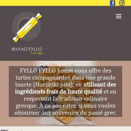
Skip
to
content
FYLLO FYLLO house vous offre des
tartes campagnardes dans une grande
tourte (Horiatiki pita), en
utilisant des
ingrédients frais de haute qualité
et en
respectant la tradition culinaire
grecque. À ne pas rater, si vous voulez
séjourner aux souvenirs du passé grec.